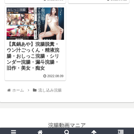
おしっこ浣腸
【真鍋あや】浣腸脱糞・
ウン汁ごっくん・精液浣
腸・おしっこ浣腸・シリ
ンダー浣腸・漏斗浣腸・
旧作・美女・痴女
2022.08.09
ホーム
流し込み浣腸
浣腸動画マニア
© 2022 浣腸動画マニア.