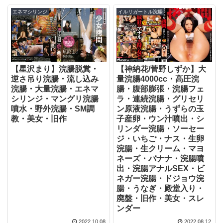
エネマシリンジ
イルリガートル浣腸
【星沢まり】浣腸脱糞・
【神納花/菅野しずか】大
逆さ吊り浣腸・流し込み
量浣腸4000cc・高圧浣
浣腸・大量浣腸・エネマ
腸・腹部膨張・浣腸フェ
シリンジ・マングリ浣腸
ラ・連続浣腸・グリセリ
噴水・野外浣腸・SM調
ン原液浣腸・うずらの玉
教・美女・旧作
子産卵・ウン汁噴出・シ
リンダー浣腸・ソーセー
ジ・いちご・ナス・生卵
浣腸・生クリーム・マヨ
ネーズ・バナナ・浣腸噴
出・浣腸アナルSEX・ビ
ネガー浣腸・ドジョウ浣
腸・うなぎ・殿堂入り・
廃盤・旧作・美女・スレ
ンダー
2022.10.08
2022.08.12