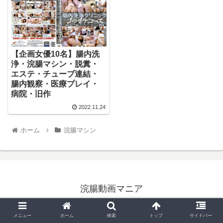
【企画女優10名】腸内洗
浄・浣腸マシン・脱糞・
エステ・チューブ連結・
腸内観察・医療プレイ・
病院・旧作
2022.11.24
ホーム
浣腸マシン
浣腸動画マニア
© 2022 浣腸動画マニア.
メニュー
ホーム
検索
トップ
サイドバー