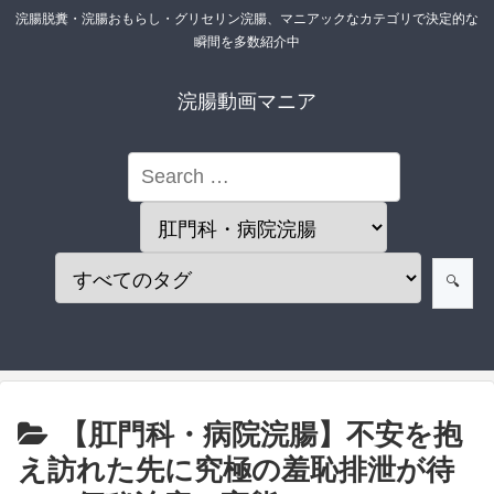
浣腸脱糞・浣腸おもらし・グリセリン浣腸、マニアックなカテゴリで決定的な
瞬間を多数紹介中
浣腸動画マニア
【肛門科・病院浣腸】不安を抱
え訪れた先に究極の羞恥排泄が待