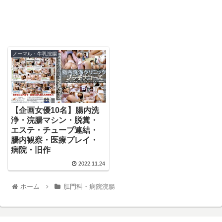
ノーマル・牛乳浣腸
【企画女優10名】腸内洗
浄・浣腸マシン・脱糞・
エステ・チューブ連結・
腸内観察・医療プレイ・
病院・旧作
2022.11.24
ホーム
肛門科・病院浣腸